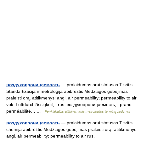
воздухопроницаемость
— pralaidumas orui statusas T sritis
Standartizacija ir metrologija apibrėžtis Medžiagos gebėjimas
praleisti orą. atitikmenys: angl. air permeability; permeability to air
vok. Luftdurchlässigkeit, f rus. воздухопроницаемость, f pranc.
perméabilité… …
Penkiakalbis aiškinamasis metrologijos terminų žodynas
воздухопроницаемость
— pralaidumas orui statusas T sritis
chemija apibrėžtis Medžiagos gebėjimas praleisti orą. atitikmenys:
angl. air permeability; permeability to air rus.