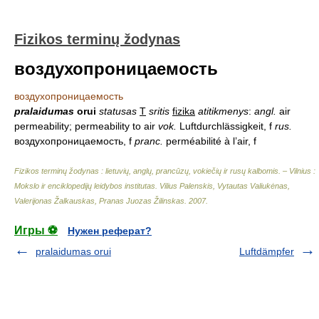
Fizikos terminų žodynas
воздухопроницаемость
воздухопроницаемость
pralaidumas
orui
statusas
T
sritis
fizika
atitikmenys
:
angl.
air
permeability; permeability to air
vok.
Luftdurchlässigkeit, f
rus.
воздухопроницаемость, f
pranc.
perméabilité à l’air, f
Fizikos terminų žodynas : lietuvių, anglų, prancūzų, vokiečių ir rusų kalbomis. – Vilnius :
Mokslo ir enciklopedijų leidybos institutas
.
Vilius Palenskis, Vytautas Valiukėnas,
Valerijonas Žalkauskas, Pranas Juozas Žilinskas
.
2007
.
Игры ⚽
Нужен реферат?
pralaidumas orui
Luftdämpfer