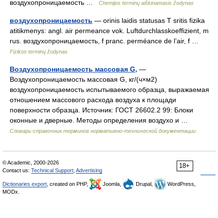
воздухопроницаемость …
Chemijos terminų aiškinamasis žodynas
воздухопроницаемость
— orinis laidis statusas T sritis fizika
atitikmenys: angl. air permeance vok. Luftdurchlasskoeffizient, m
rus. воздухопроницаемость, f pranc. perméance de l’air, f …
Fizikos terminų žodynas
Воздухопроницаемость массовая G,
—
Воздухопроницаемость массовая G, кг/(ч×м2)
воздухопроницаемость испытываемого образца, выражаемая
отношением массового расхода воздуха к площади
поверхности образца. Источник: ГОСТ 26602.2 99: Блоки
оконные и дверные. Методы определения воздухо и …
Словарь-справочник терминов нормативно-технической документации
© Academic, 2000-2026
18+
Contact us:
Technical Support
,
Advertising
Dictionaries export
, created on PHP,
Joomla,
Drupal,
WordPress,
MODx.