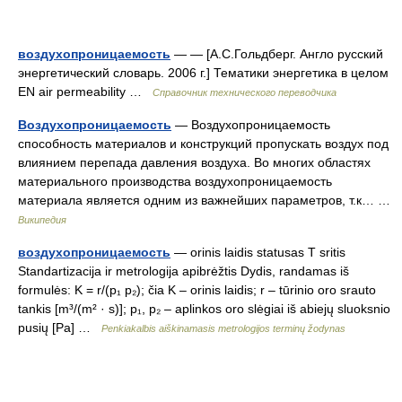
воздухопроницаемость
— — [А.С.Гольдберг. Англо русский
энергетический словарь. 2006 г.] Тематики энергетика в целом
EN air permeability …
Справочник технического переводчика
Воздухопроницаемость
— Воздухопроницаемость
способность материалов и конструкций пропускать воздух под
влиянием перепада давления воздуха. Во многих областях
материального производства воздухопроницаемость
материала является одним из важнейших параметров, т.к… …
Википедия
воздухопроницаемость
— orinis laidis statusas T sritis
Standartizacija ir metrologija apibrėžtis Dydis, randamas iš
formulės: K = r/(p₁ p₂); čia K – orinis laidis; r – tūrinio oro srauto
tankis [m³/(m² · s)]; p₁, p₂ – aplinkos oro slėgiai iš abiejų sluoksnio
pusių [Pa] …
Penkiakalbis aiškinamasis metrologijos terminų žodynas